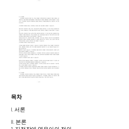
목차
I. 서론
II. 본론