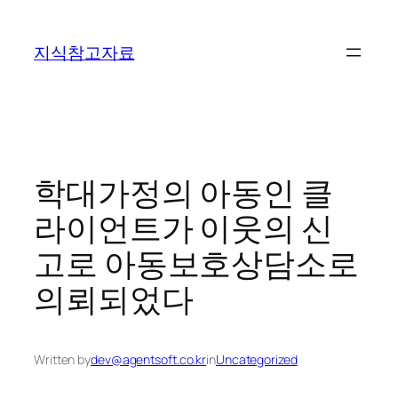
콘
텐
지식참고자료
츠
로
바
로
가
기
학대가정의 아동인 클
라이언트가 이웃의 신
고로 아동보호상담소로
의뢰되었다
Written by
dev@agentsoft.co.kr
in
Uncategorized