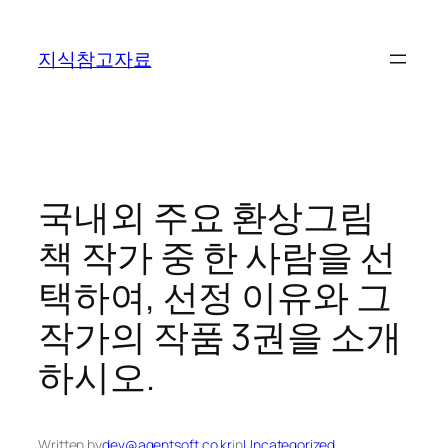
콘
텐
지식참고자료
츠
로
바
로
가
기
국내외 주요 환상그림
책 작가 중 한 사람을 선
택하여, 선정 이유와 그
작가의 작품 3권을 소개
하시오.
Written by
dev@agentsoft.co.kr
in
Uncategorized