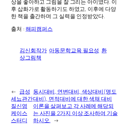
상을 좋아하고 그림을 잘 그리는 아이였다. 이
후 삽화가로 활동하기도 하였고, 이후에 다양
한 책을 출간하며 그 실력을 인정받았다.
출처 :
해피캠퍼스
김신회작가
아동문학교육 필요성
환
상그림책
←
급성
동시대비, 연변대비, 색상대비(명도
세뇨관간
대비), 면적대비에 대한 색채 대비
질신염
이론을 살펴보고 각 사례에 해당되
케이스
는 사진을 2가지 이상 조사하여 기술
스터디
하시오.
→