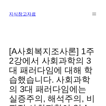
콘
텐
지식참고자료
츠
로
바
로
가
기
[A사회복지조사론] 1주
2강에서 사회과학의 3
대 패러다임에 대해 학
습했습니다. 사회과학
의 3대 패러다임에는
실증주의, 해석주의, 비