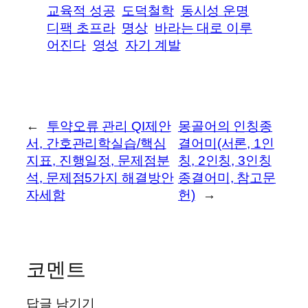
교육적 성공
도덕철학
동시성 운명
디팩 초프라
명상
바라는 대로 이루
어진다
영성
자기 계발
←
투약오류 관리 QI제안
몽골어의 인칭종
서, 간호관리학실습/핵심
결어미(서론, 1인
지표, 진행일정, 문제점분
칭, 2인칭, 3인칭
석, 문제점5가지 해결방안
종결어미, 참고문
자세함
헌)
→
코멘트
답글 남기기