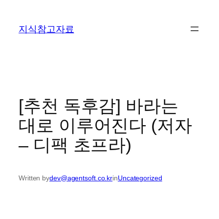
콘
텐
지식참고자료
츠
로
바
로
가
기
[추천 독후감] 바라는
대로 이루어진다 (저자
– 디팩 초프라)
Written by
dev@agentsoft.co.kr
in
Uncategorized