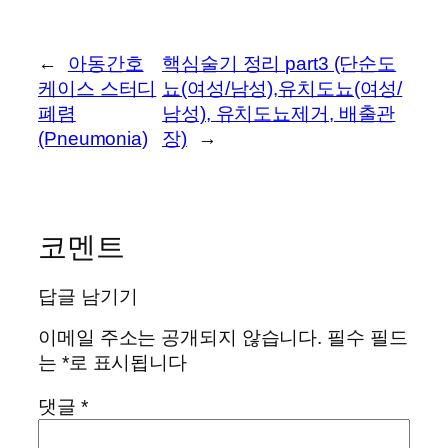
←
아동간호
핵심술기 정리 part3 (단순도
케이스 스터디
뇨(여성/남성),유치도뇨(여성/
폐렴
남성), 유치도뇨제거, 배출관
(Pneumonia)
장)
→
코멘트
답글 남기기
이메일 주소는 공개되지 않습니다.
필수 필드
는
*
로 표시됩니다
댓글
*