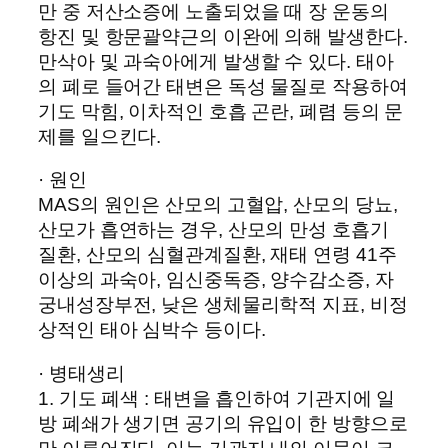
만 중 저산소증에 노출되었을 때 장 운동의
항진 및 항문괄약근의 이완에 의해 발생한다.
만삭아 및 과숙아에게 발생할 수 있다. 태아
의 폐로 들어간 태변은 독성 물질로 작용하여
기도 막힘, 이차적인 호흡 곤란, 폐렴 등의 문
제를 일으킨다.
· 원인
MAS의 원인은 산모의 고혈압, 산모의 당뇨,
산모가 흡연하는 경우, 산모의 만성 호흡기
질환, 산모의 심혈관계질환, 재태 연령 41주
이상의 과숙아, 임신중독증, 양수감소증, 자
궁내성장부전, 낮은 생체물리학적 지표, 비정
상적인 태아 심박수 등이다.
· 병태생리
1. 기도 폐색 : 태변을 흡인하여 기관지에 일
방 폐쇄가 생기면 공기의 유입이 한 방향으로