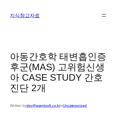
콘
텐
지식참고자료
츠
로
바
로
가
기
아동간호학 태변흡인증
후군(MAS) 고위험신생
아 CASE STUDY 간호
진단 2개
Written by
dev@agentsoft.co.kr
in
Uncategorized