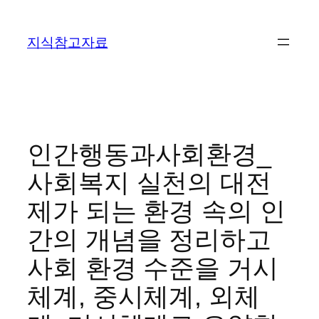
콘
텐
지식참고자료
츠
로
바
로
가
기
인간행동과사회환경_
사회복지 실천의 대전
제가 되는 환경 속의 인
간의 개념을 정리하고
사회 환경 수준을 거시
체계, 중시체계, 외체