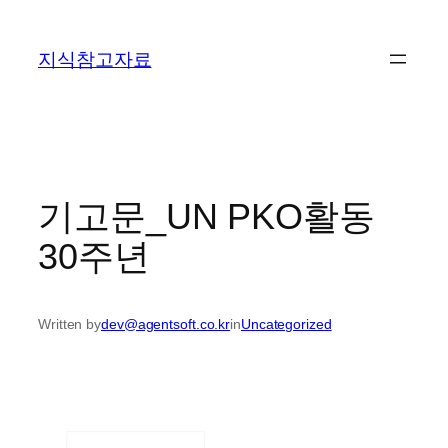
콘
텐
지식참고자료
츠
로
바
로
가
기
기고문_UN PKO활동
30주년
Written by
dev@agentsoft.co.kr
in
Uncategorized