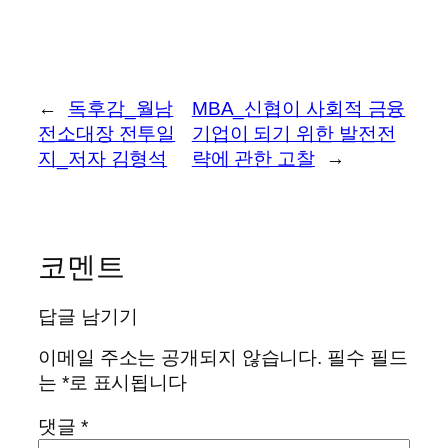
←
독후감_월남
MBA_신협이 사회적 금융
전소대장 전투일
기업이 되기 위한 발전전
지_저자 김형석
략에 관한 고찰
→
코멘트
답글 남기기
이메일 주소는 공개되지 않습니다.
필수 필드
는
*
로 표시됩니다
댓글
*