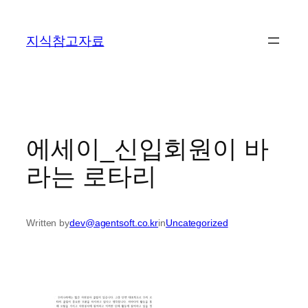
콘
텐
지식참고자료
츠
로
바
로
가
기
에세이_신입회원이 바
라는 로타리
Written by
dev@agentsoft.co.kr
in
Uncategorized