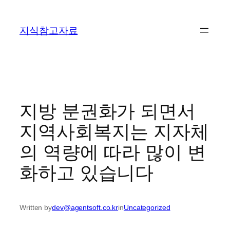
콘
텐
지식참고자료
츠
로
바
로
가
기
지방 분권화가 되면서
지역사회복지는 지자체
의 역량에 따라 많이 변
화하고 있습니다
Written by
dev@agentsoft.co.kr
in
Uncategorized