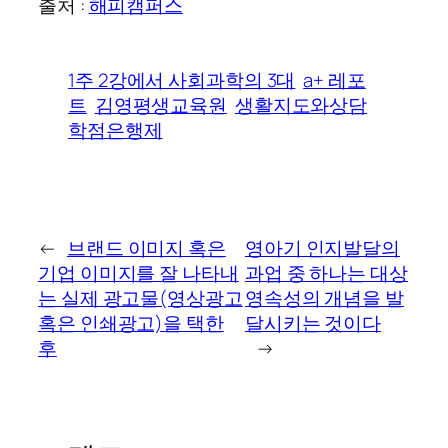
출처 :
해피캠퍼스
1주 2강에서 사회과학의 3대
a+ 레포
트
김영평생교육원
생활지도와상담
학점은행제
←
브랜드 이미지 혹은
영아기 인지발달의
기업 이미지를 잘 나타내
과업 중 하나는 대상
는 실제 광고물(영상광고
영속성의 개념을 발
혹은 인쇄광고)을 택한
달시키는 것이다
후
→