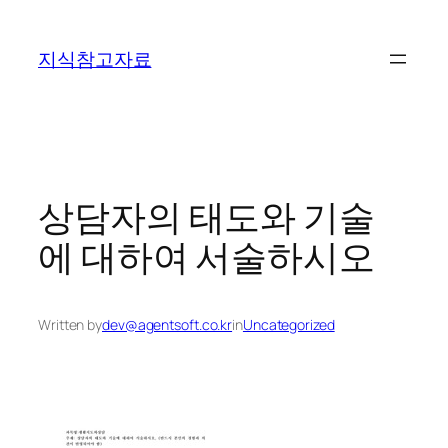
콘
텐
지식참고자료
츠
로
바
로
가
기
상담자의 태도와 기술
에 대하여 서술하시오
Written by
dev@agentsoft.co.kr
in
Uncategorized