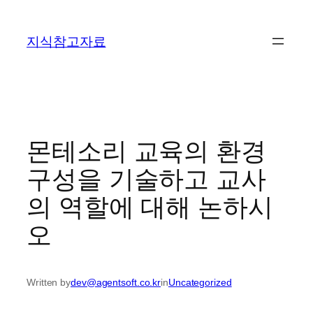
콘
텐
지식참고자료
츠
로
바
로
가
기
몬테소리 교육의 환경
구성을 기술하고 교사
의 역할에 대해 논하시
오
Written by
dev@agentsoft.co.kr
in
Uncategorized