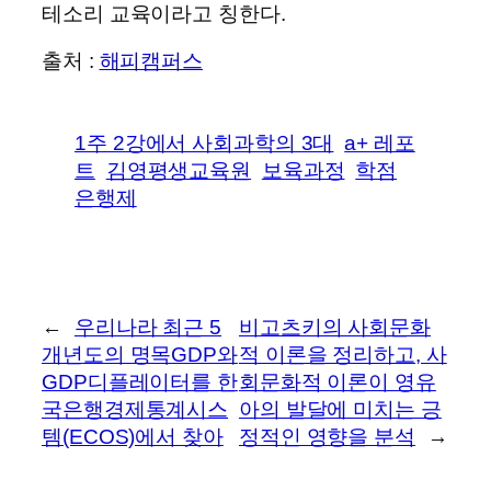
테소리 교육이라고 칭한다.
출처 :
해피캠퍼스
1주 2강에서 사회과학의 3대
a+ 레포
트
김영평생교육원
보육과정
학점
은행제
←
우리나라 최근 5
비고츠키의 사회문화
개년도의 명목GDP와
적 이론을 정리하고, 사
GDP디플레이터를 한
회문화적 이론이 영유
국은행경제통계시스
아의 발달에 미치는 긍
템(ECOS)에서 찾아
정적인 영향을 분석
→