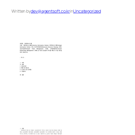
Written by
dev@agentsoft.co.kr
in
Uncategorized