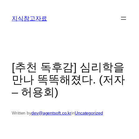
콘
텐
지식참고자료
츠
로
바
로
가
기
[추천 독후감] 심리학을
만나 똑똑해졌다. (저자
– 허용회)
Written by
dev@agentsoft.co.kr
in
Uncategorized