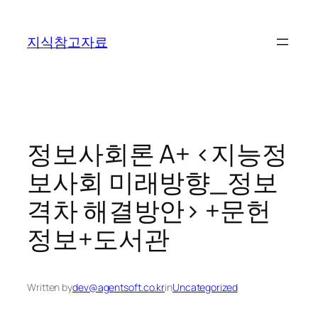
콘
텐
지식참고자료
츠
로
바
로
가
기
정보사회론 A+ <지능정
보사회 미래방향_정보
격차 해결방안> +문헌
정보+도서관
Written by
dev@agentsoft.co.kr
in
Uncategorized