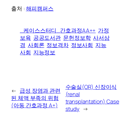
출처 :
해피캠퍼스
_케이스스터디_간호과정AA++
가정
보육
공공도서관
문헌정보학
사서삼
경
사회론
정보격차
정보사회
지능
사회
지능정보
수술실(OR) 신장이식
←
급성 장염과 관련
(renal
된 체액 부족의 위험
transplantation) Case
(아동 간호과정 A+)
study
→