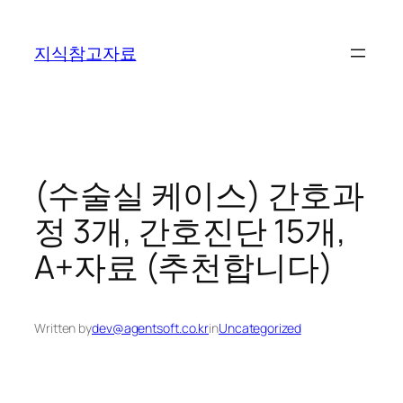
콘
텐
지식참고자료
츠
로
바
로
가
기
(수술실 케이스) 간호과
정 3개, 간호진단 15개,
A+자료 (추천합니다)
Written by
dev@agentsoft.co.kr
in
Uncategorized