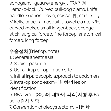
sonogram, ligasure(energy), FRA기계,
Hemo-o-lock, Curved bull-dog clamp, knife
handle, suction, bovie, scissor류, small kelly,
M kelly, babcok, mosquito, towel clamp, N/H,
curved kocker, small langenback, sponge
stick, surgical forcep, fine forcep, anatomical
forcep, long forcep
수술절차(Brief op. note)
1. General anesthesia
2. Supine position
3. Usual drap on operation site
4. Initial laparoscopic approach to abdomen
5. Intra-op sono eaxm시행하여 lesion
identification
6. RFA 12min (S2,3에 대하여 각각)시행 후 F/u
sono검사 시행
7. Convention cholecystectomy 시행함.