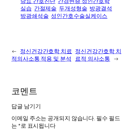
당뇨 간호진단
간경변증 성인간호학
실습
간절제술
두개성형술
방광결석
방광쇄석술
성인간호수술실케이스
←
정신건강간호학 치료
정신건강간호학 치
적의사소통 적용 및 분석
료적 의사소통
→
코멘트
답글 남기기
이메일 주소는 공개되지 않습니다.
필수 필드
는
*
로 표시됩니다