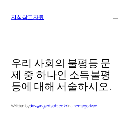
콘
텐
지식참고자료
츠
로
바
로
가
기
우리 사회의 불평등 문
제 중 하나인 소득불평
등에 대해 서술하시오.
Written by
dev@agentsoft.co.kr
in
Uncategorized