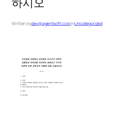
하시오
Written by
dev@agentsoft.co.kr
in
Uncategorized