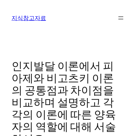
콘
텐
지식참고자료
츠
로
바
로
가
기
인지발달 이론에서 피
아제와 비고츠키 이론
의 공통점과 차이점을
비교하며 설명하고 각
각의 이론에 따른 양육
자의 역할에 대해 서술