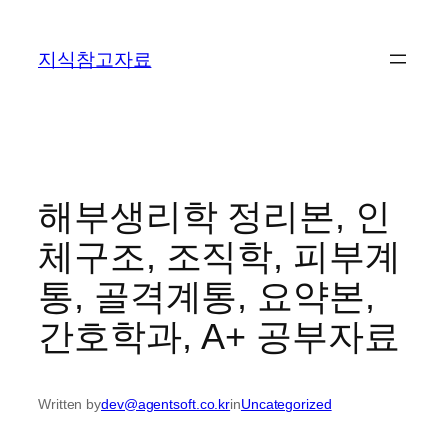
콘
텐
지식참고자료
츠
로
바
로
가
기
해부생리학 정리본, 인
체구조, 조직학, 피부계
통, 골격계통, 요약본,
간호학과, A+ 공부자료
Written by
dev@agentsoft.co.kr
in
Uncategorized