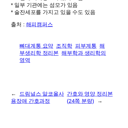
* 일부 기관에는 섬모가 있음
* 술잔세포를 가지고 있을 수도 있음
출처 :
해피캠퍼스
뼈대계통 요약
조직학
피부계통
해
부생리학 정리본
해부학과 생리학의
영역
←
드림널스 알코올사
간호와 영양 정리본
용장애 간호과정
(24쪽 분량)
→