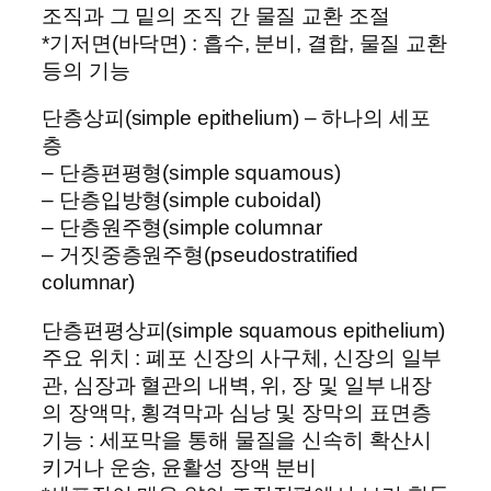
조직과 그 밑의 조직 간 물질 교환 조절
*기저면(바닥면) : 흡수, 분비, 결합, 물질 교환
등의 기능
단층상피(simple epithelium) – 하나의 세포
층
– 단층편평형(simple squamous)
– 단층입방형(simple cuboidal)
– 단층원주형(simple columnar
– 거짓중층원주형(pseudostratified
columnar)
단층편평상피(simple squamous epithelium)
주요 위치 : 폐포 신장의 사구체, 신장의 일부
관, 심장과 혈관의 내벽, 위, 장 및 일부 내장
의 장액막, 횡격막과 심낭 및 장막의 표면층
기능 : 세포막을 통해 물질을 신속히 확산시
키거나 운송, 윤활성 장액 분비