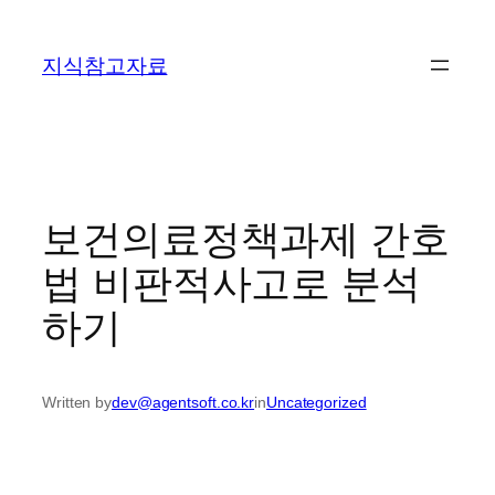
콘
텐
지식참고자료
츠
로
바
로
가
기
보건의료정책과제 간호
법 비판적사고로 분석
하기
Written by
dev@agentsoft.co.kr
in
Uncategorized