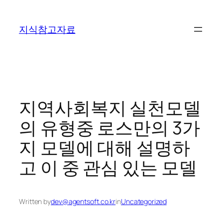
콘
텐
지식참고자료
츠
로
바
로
가
기
지역사회복지 실천모델
의 유형중 로스만의 3가
지 모델에 대해 설명하
고 이 중 관심 있는 모델
Written by
dev@agentsoft.co.kr
in
Uncategorized