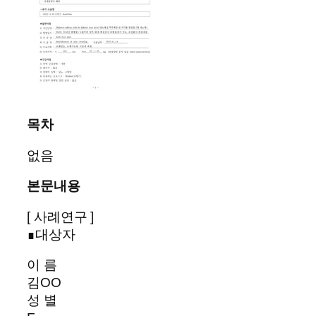
목차
없음
본문내용
[ 사례연구 ]
∎대상자
이 름
김OO
성 별