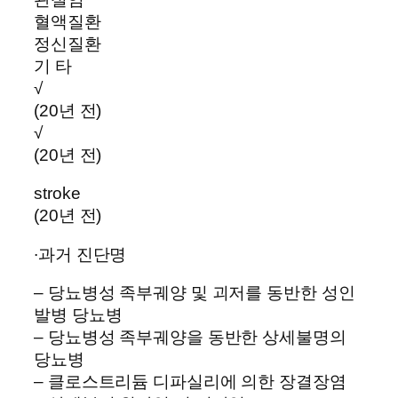
혈액질환
정신질환
기 타
√
(20년 전)
√
(20년 전)
stroke
(20년 전)
∙과거 진단명
– 당뇨병성 족부궤양 및 괴저를 동반한 성인
발병 당뇨병
– 당뇨병성 족부궤양을 동반한 상세불명의
당뇨병
– 클로스트리듐 디파실리에 의한 장결장염