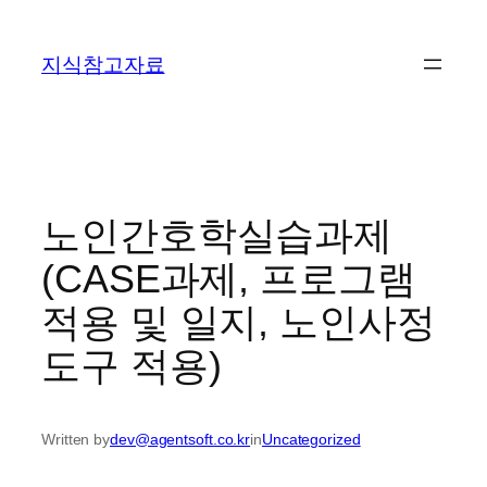
콘
텐
지식참고자료
츠
로
바
로
가
기
노인간호학실습과제
(CASE과제, 프로그램
적용 및 일지, 노인사정
도구 적용)
Written by
dev@agentsoft.co.kr
in
Uncategorized