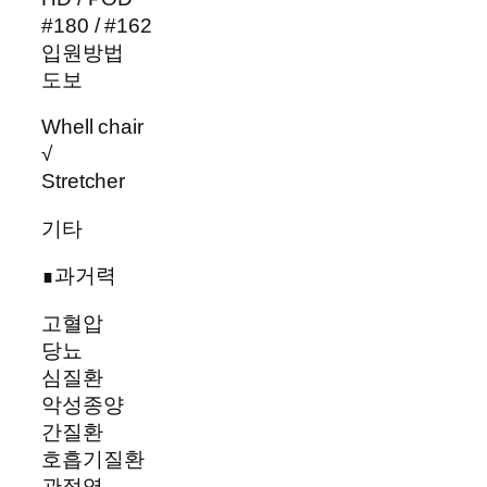
#180 / #162
입원방법
도보
Whell chair
√
Stretcher
기타
∎과거력
고혈압
당뇨
심질환
악성종양
간질환
호흡기질환
관절염