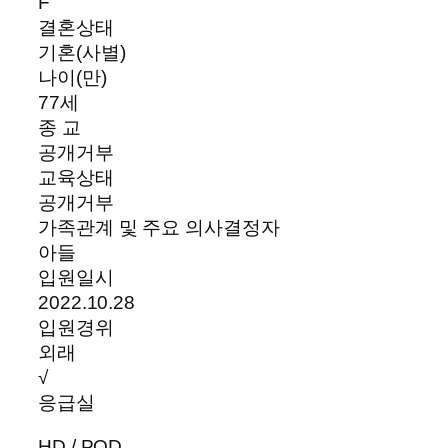
F
결혼상태
기혼(사별)
나이(만)
77세
종 교
공개거부
교육상태
공개거부
가족관계 및 주요 의사결정자
아들
입원일시
2022.10.28
입원경위
외래
√
응급실
HD / POD