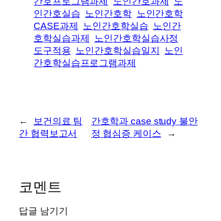
간호프로그램과제
노인간호과제
노
인간호실습
노인간호학
노인간호학
CASE과제
노인간호학실습
노인간
호학실습과제
노인간호학실습사정
도구적용
노인간호학실습일지
노인
간호학실습프로그램과제
←
보건의료 팀
간호학과 case study 불안
간 협력보고서
정 협심증 케이스
→
코멘트
답글 남기기