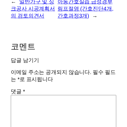
←
일반가구 및 싱
아동간호실습 급성경부
크공사 시공계획서
림프절염 (간호진단4개,
의 검토의견서
간호과정3개)
→
코멘트
답글 남기기
이메일 주소는 공개되지 않습니다.
필수 필드
는
*
로 표시됩니다
댓글
*