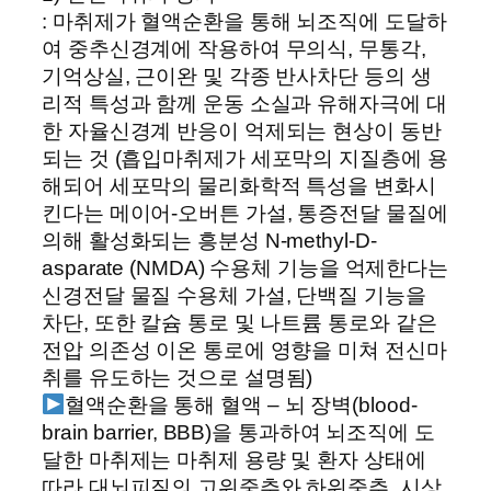
: 마취제가 혈액순환을 통해 뇌조직에 도달하
여 중추신경계에 작용하여 무의식, 무통각,
기억상실, 근이완 및 각종 반사차단 등의 생
리적 특성과 함께 운동 소실과 유해자극에 대
한 자율신경계 반응이 억제되는 현상이 동반
되는 것 (흡입마취제가 세포막의 지질층에 용
해되어 세포막의 물리화학적 특성을 변화시
킨다는 메이어-오버튼 가설, 통증전달 물질에
의해 활성화되는 흥분성 N-methyl-D-
asparate (NMDA) 수용체 기능을 억제한다는
신경전달 물질 수용체 가설, 단백질 기능을
차단, 또한 칼슘 통로 및 나트륨 통로와 같은
전압 의존성 이온 통로에 영향을 미쳐 전신마
취를 유도하는 것으로 설명됨)
혈액순환을 통해 혈액 – 뇌 장벽(blood-
brain barrier, BBB)을 통과하여 뇌조직에 도
달한 마취제는 마취제 용량 및 환자 상태에
따라 대뇌피질의 고위중추와 하위중추, 시상,