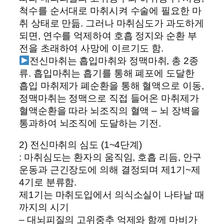
척수를 순서대로 마취시켜 수술에 필요한 마
취 상태로 만듦. 그러나 마취심도가 과도하게
되면, 연수를 억제하여 호흡 정지와 순환 부
전을 초래하여 사망에 이르기도 함.
전신마취는 흡입마취와 정맥마취, 총 2종
류. 흡입마취는 흡기를 통해 폐포에 도달한
흡입 마취제가 폐순환을 통해 혈액으로 이동,
정맥마취는 정맥으로 직접 들어온 마취제가
혈액순환을 따라 뇌조직의 혈액 – 뇌 장벽을
통과하여 뇌조직에 도달하는 기전.
2) 전신마취의 심도 (1~4단계)
: 마취심도는 환자의 움직임, 호흡 리듬, 안구
운동과 근긴장도에 의해 결정되며 제1기~제
4기로 분류함.
제1기는 마취도입에서 의식소실이 나타날 때
까지의 시기
– 대뇌피질의 고위중추 억제와 함께 마비가