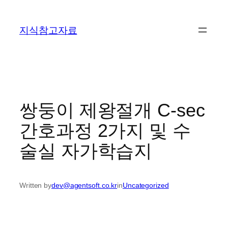
콘
텐
지식참고자료
츠
로
바
로
가
기
쌍둥이 제왕절개 C-sec
간호과정 2가지 및 수
술실 자가학습지
Written by
dev@agentsoft.co.kr
in
Uncategorized