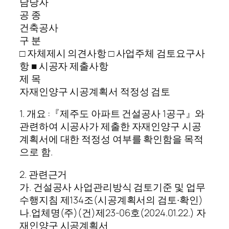
담당자
공 종
건축공사
구 분
□ 자체제시 의견사항 □ 사업주체 검토요구사
항 ■ 시공자 제출사항
제 목
자재인양구 시공계획서 적정성 검토
1. 개요 :『제주도 아파트 건설공사 1공구』와
관련하여 시공사가 제출한 자재인양구 시공
계획서에 대한 적정성 여부를 확인함을 목적
으로 함.
2. 관련근거
가. 건설공사 사업관리방식 검토기준 및 업무
수행지침 제134조(시공계획서의 검토∙확인)
나.업체명(주)(건)제23-06호(2024.01.22.) 자
재인양구 시공계획서