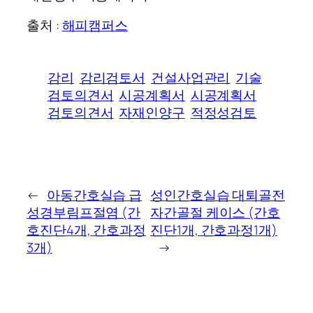
출처 :
해피캠퍼스
감리
감리검토서
건설사업관리
기술
검토의견서
시공계획서
시공계획서
검토의견서
자재인양구
적정성검토
←
아동간호실습 급
성인간호실습 대퇴골전
성경부림프절염 (간
자간골절 케이스 (간호
호진단4개, 간호과정
진단1개, 간호과정1개)
3개)
→