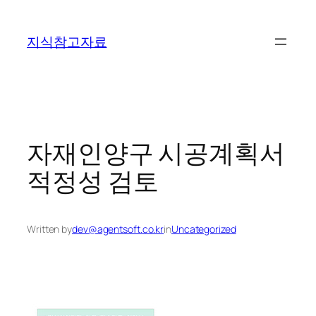
콘
텐
지식참고자료
츠
로
바
로
가
기
자재인양구 시공계획서
적정성 검토
Written by
dev@agentsoft.co.kr
in
Uncategorized