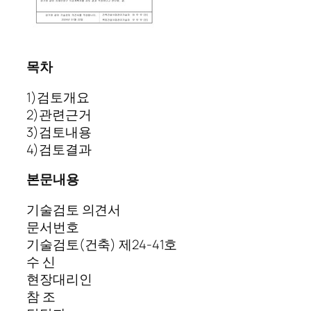
목차
1)검토개요
2)관련근거
3)검토내용
4)검토결과
본문내용
기술검토 의견서
문서번호
기술검토(건축) 제24-41호
수 신
현장대리인
참 조