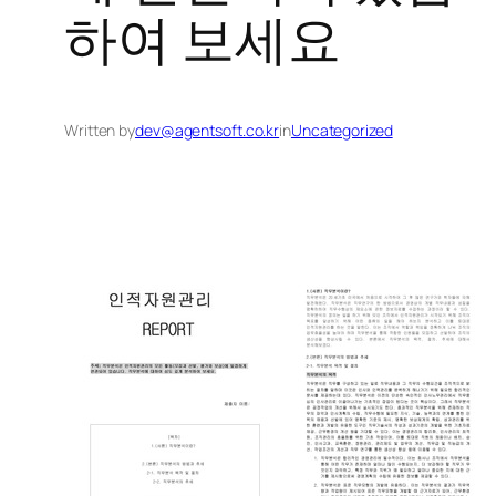
하여 보세요
Written by
dev@agentsoft.co.kr
in
Uncategorized