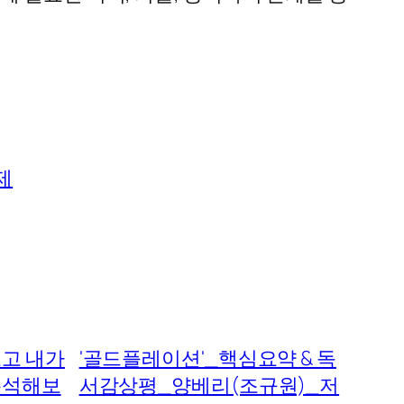
제
보고 내가
'골드플레이션'_핵심요약 & 독
 분석해보
서감상평_양베리(조규원)_저