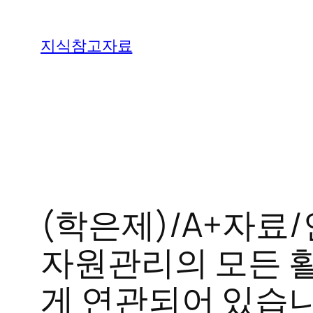
콘
텐
지식참고자료
츠
로
바
로
가
기
(학은제)/A+자
자원관리의 모든 활
게 연관되어 있습니