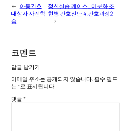
←
아동간호
정신실습 케이스_미분화 조
대상자 사전학
현병 간호진단 4,간호과정2
습
→
코멘트
답글 남기기
이메일 주소는 공개되지 않습니다.
필수 필드
는
*
로 표시됩니다
댓글
*