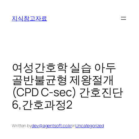
콘
텐
지식참고자료
츠
로
바
로
가
기
여성간호학 실습 아두
골반불균형 제왕절개
(CPD C-sec) 간호진단
6,간호과정2
Written by
dev@agentsoft.co.kr
in
Uncategorized