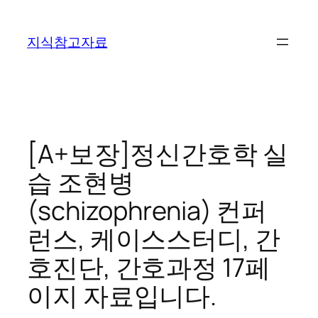
콘
텐
지식참고자료
츠
로
바
로
가
기
[A+보장]정신간호학 실
습 조현병
(schizophrenia) 컨퍼
런스, 케이스스터디, 간
호진단, 간호과정 17페
이지 자료입니다.