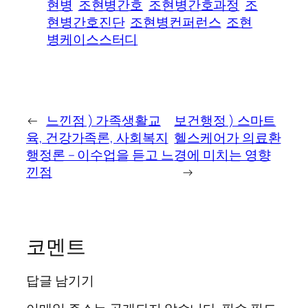
현병
조현병간호
조현병간호과정
조
현병간호진단
조현병컨퍼런스
조현
병케이스스터디
←
느낀점 ) 가족생활교
보건행정 ) 스마트
육, 건강가족론, 사회복지
헬스케어가 의료환
행정론 – 이수업을 듣고 느
경에 미치는 영향
낀점
→
코멘트
답글 남기기