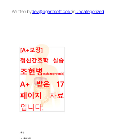
Written by
dev@agentsoft.co.kr
in
Uncategorized