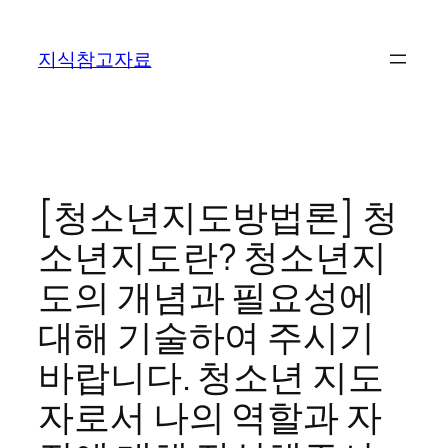
콘
텐
지식참고자료
츠
로
바
로
가
기
[청소년지도방법론] 청
소년지도란? 청소년지
도의 개념과 필요성에
대해 기술하여 주시기
바랍니다. 청소년 지도
자로서 나의 역할과 자