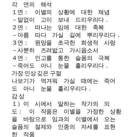
각 연의 해석
１연： 이별의 상황에 대한 체념
－말없이 고이 보내 드리우리다．
２연： 떠나는 임에 대한 축복
－아름 따다 가실 길에 뿌리우리다．
３연： 원망을 초극한 희생적 사랑
－사뿐히 즈려밟고 가시옵소서
４연： 인고를 통한 슬픔의 극복
－죽어도 아니 눈물 흘리우리다．
가장 인상 깊은 구절
나보기가 역겨워 가실 때에는 죽어
도 아니 눈물 흘리우리다．
감 상
１）이 시에서 말하는 작가의 의
도： 이 작품은 이별을 가정한 상황
을 바탕으로 임과의 이별에서 오는
슬픔의 절제와 인종의 자세를 표현
한 작품