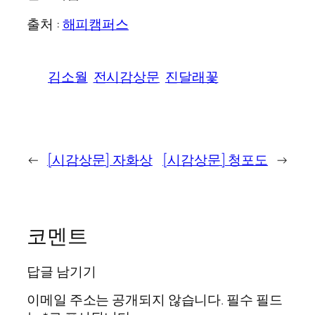
출처 :
해피캠퍼스
김소월
전시감상문
진달래꽃
←
[시감상문] 자화상
[시감상문] 청포도
→
코멘트
답글 남기기
이메일 주소는 공개되지 않습니다.
필수 필드