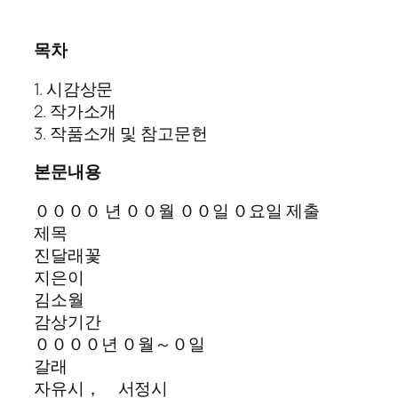
목차
1. 시감상문
2. 작가소개
3. 작품소개 및 참고문헌
본문내용
００００ 년 ００월 ００일 ０요일 제출
제목
진달래꽃
지은이
김소월
감상기간
００００년 ０월～０일
갈래
자유시， 서정시