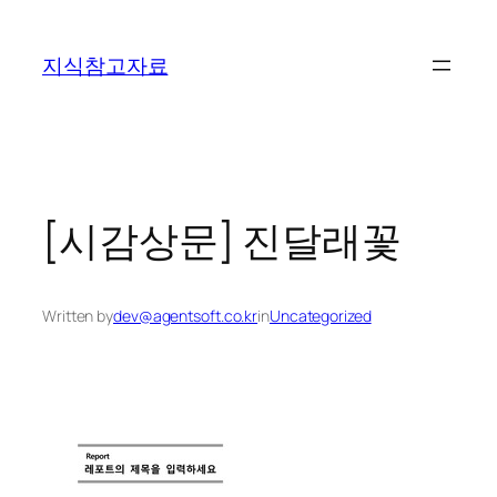
콘
텐
지식참고자료
츠
로
바
로
가
기
[시감상문] 진달래꽃
Written by
dev@agentsoft.co.kr
in
Uncategorized