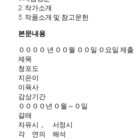
2. 작가소개
3. 작품소개 및 참고문헌
본문내용
００００ 년 ００월 ００일 ０요일 제출
제목
청포도
지은이
이육사
감상기간
００００년 ０월～０일
갈래
자유시， 서정시
각 연의 해석