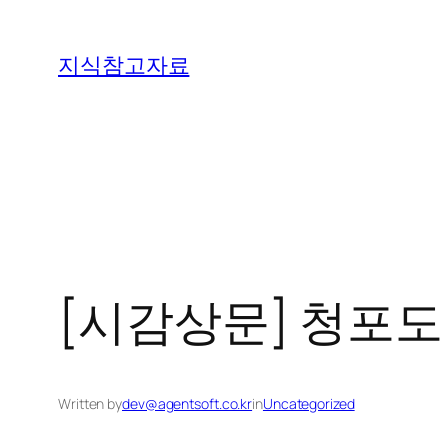
콘
텐
지식참고자료
츠
로
바
로
가
기
[시감상문] 청포도
Written by
dev@agentsoft.co.kr
in
Uncategorized