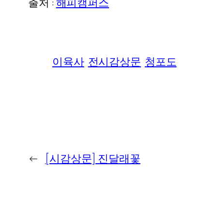
출처 :
해피캠퍼스
이육사
전시감상문
청포도
←
[시감상문] 진달래꽃