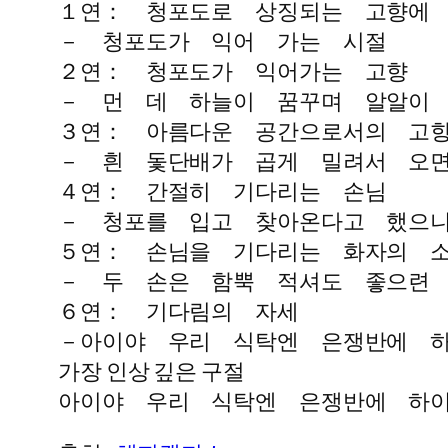
１연： 청포도로 상징되는 고향에
－ 청포도가 익어 가는 시절
２연： 청포도가 익어가는 고향
－ 먼 데 하늘이 꿈꾸며 알알이
３연： 아름다운 공간으로서의 고
－ 흰 돛단배가 곱게 밀려서 오
４연： 간절히 기다리는 손님
－ 청포를 입고 찾아온다고 했으
５연： 손님을 기다리는 화자의 
－ 두 손은 함뿍 적셔도 좋으련
６연： 기다림의 자세
－아이야 우리 식탁엔 은쟁반에 
가장 인상 깊은 구절
아이야 우리 식탁엔 은쟁반에 하