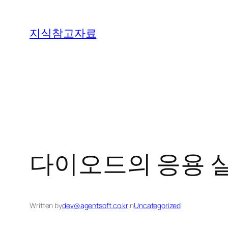
콘
텐
지식참고자료
츠
로
바
로
가
기
다이오드의 응용 
Written by
dev@agentsoft.co.kr
in
Uncategorized