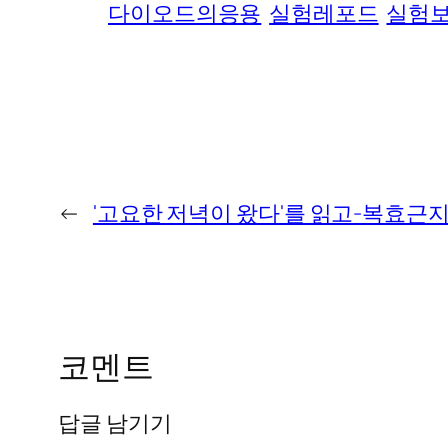
다이오드의응용
실험레포드
실험
←
'고요한 저녁이 왔다'를 읽고-복효근
코멘트
답글 남기기