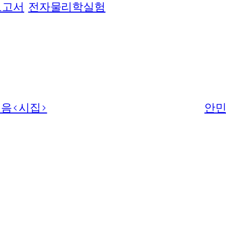
보고서
전자물리학실험
지음<시집>
안민