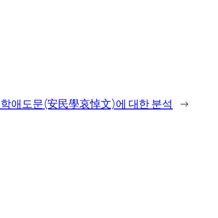
학애도문(安民學哀悼文)에 대한 분석
→