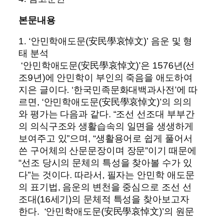
본문내용
1. ‘안민학애도문(安民學哀悼文)’ 음운 및 형
태 분석
‘안민학애도문(安民學哀悼文)’은 1576년(선
조9년)에 안민학이 부인의 죽음을 애도하여
지은 글이다. ‘한국민족문화대백과사전’에 따
르면, ‘안민학애도문(安民學哀悼文)’의 의의
와 평가는 다음과 같다. “조선 선조대 부부간
의 의식구조와 생활습속의 일면을 생생하게
보여주고 있”으며, “생활용어로 쉽게 풀어서
쓴 구어체의 산문문장이며 장문”이기 때문에
“선조 당시의 문체의 특성을 찾아볼 수가 있
다”는 것이다. 따라서, 필자는 안민학 애도문
의 표기법, 음운의 변천을 중심으로 조선 선
조대(16세기)의 문체적 특성을 찾아보고자
한다. ‘안민학애도문(安民學哀悼文)’의 원문