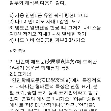
일부와 해석은 다음과 같다.
1) 가옹 안민근 유인 곽시 령젼 고뇌
2) 나 이민이오 자내 갑인오로
3) 뎡묘년 열엿샌날 합궁니 그저기 나 스믈
다신 저기오 자내 나히 열세힌 저기
4) 나도 아바 업 궁한 과부 셔기오
<중 략>
2. ‘안민학 애도문(安民學哀悼文)’에 드러난
16세기 음운론·형태론적 특징
2.1 표기법
‘안민학애도문(安民學哀悼文)’에서 특징적으
로 나타나는 형태론적 특징은 연철 표기, 분
철 표기, 중철 표기 등의 표기법이라고 할 수
있다. 연철의 예시로 ‘셔기오’, ‘야글’, 중철의
예시로 ‘령젼’, ‘방젹기나’, ‘젹근’, ‘언약글’,