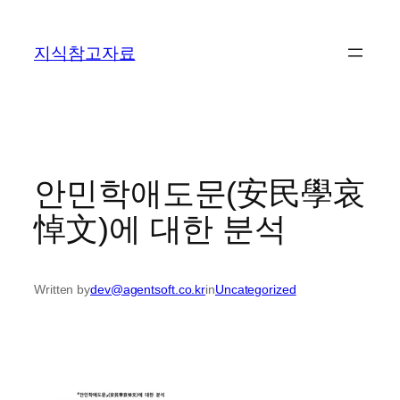
콘
텐
지식참고자료
츠
로
바
로
가
기
안민학애도문(安民學哀
悼文)에 대한 분석
Written by
dev@agentsoft.co.kr
in
Uncategorized