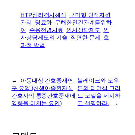
HTP심리검사해석
구미형 인적자원
관리
명료화
무해한인간관계를위하
여
수용전념치료
인사상담제도
인
사상담제도의 기술
직면한 문제
효
과적 방법
←
아동대상 간호중재연
블레이크와 모우
구 요약 (신생아중환자실
튼의 리더십 그리
간호사의 통증간호중재에
드 모델을 제시하
영향을 미치는 요인)
고 설명하라.
→