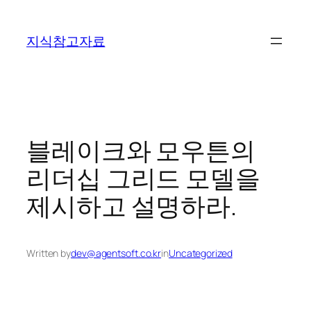
콘
텐
지식참고자료
츠
로
바
로
가
기
블레이크와 모우튼의
리더십 그리드 모델을
제시하고 설명하라.
Written by
dev@agentsoft.co.kr
in
Uncategorized