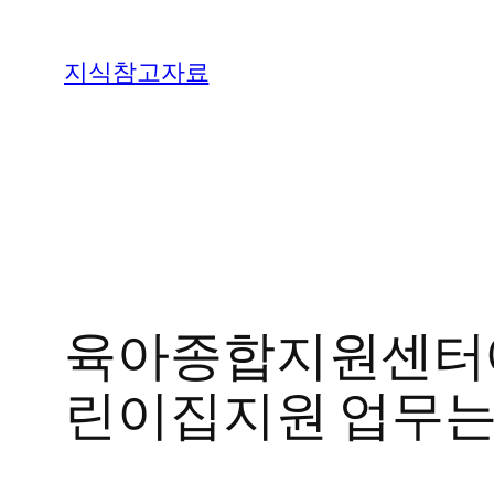
콘
텐
지식참고자료
츠
로
바
로
가
기
육아종합지원센터에
린이집지원 업무는