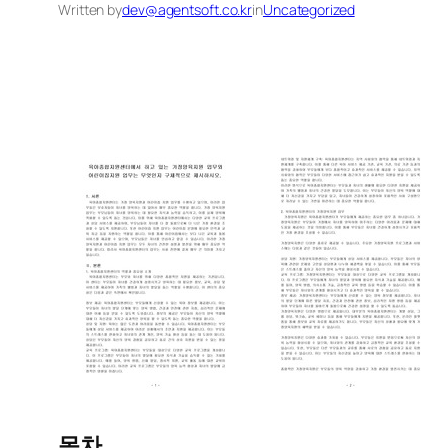
Written by
dev@agentsoft.co.kr
in
Uncategorized
목차