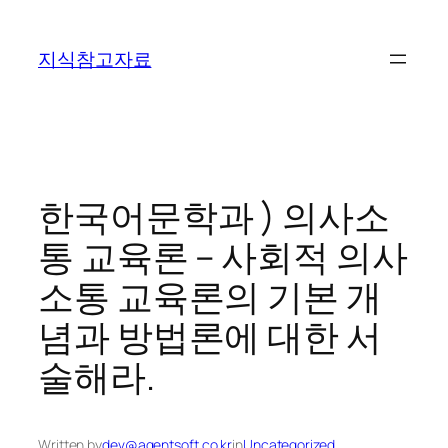
콘
텐
지식참고자료
츠
로
바
로
가
기
한국어문학과 ) 의사소
통 교육론 – 사회적 의사
소통 교육론의 기본 개
념과 방법론에 대한 서
술해라.
Written by
dev@agentsoft.co.kr
in
Uncategorized