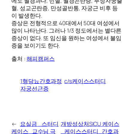
에도 월경과다, 빈혈, 월경곤란증, 부정자궁출
혈, 성교곤란증, 만성골반통, 자궁근 비후 등
이 발생한다.
증상은 전형적으로 40대에서 50대 여성에서
많이 나타난다. 그러나 1/3 정도에서는 별다른
증상이 없다. 또 임신을 원하는 여성에서 불임
증을 보이기도 한다.
출처 :
해피캠퍼스
1형당뇨간호과정
c/s케이스스터디
자궁선근증
←
요실금 _스터디
개방성상처SICU 케이스
케이스_교수님 극
_케이스스터디_간호과