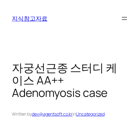
콘
텐
지식참고자료
츠
로
바
로
가
기
자궁선근종 스터디 케
이스 AA++
Adenomyosis case
Written by
dev@agentsoft.co.kr
in
Uncategorized