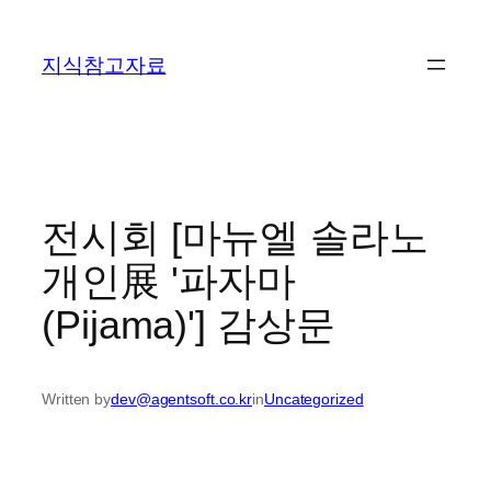
콘
텐
지식참고자료
츠
로
바
로
가
기
전시회 [마뉴엘 솔라노
개인展 '파자마
(Pijama)'] 감상문
Written by
dev@agentsoft.co.kr
in
Uncategorized