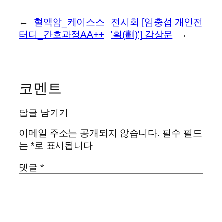
←
혈액암_케이스스
전시회 [임충섭 개인전
터디_간호과정AA++
'획(劃)'] 감상문
→
코멘트
답글 남기기
이메일 주소는 공개되지 않습니다.
필수 필드
는
*
로 표시됩니다
댓글
*