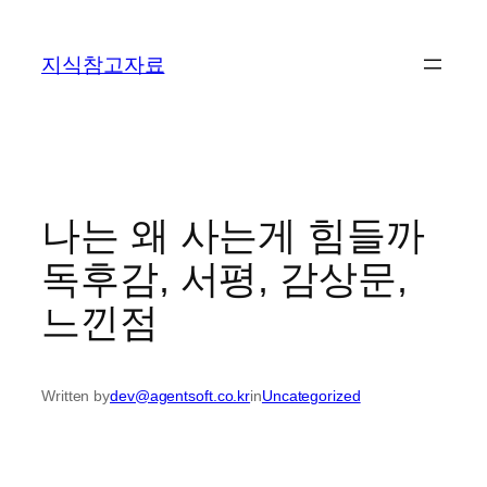
콘
텐
지식참고자료
츠
로
바
로
가
기
나는 왜 사는게 힘들까
독후감, 서평, 감상문,
느낀점
Written by
dev@agentsoft.co.kr
in
Uncategorized