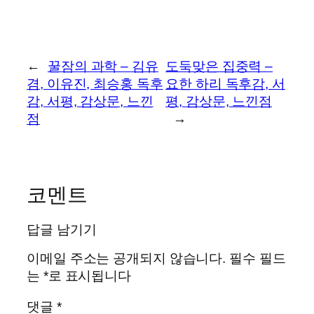
←
꿀잠의 과학 – 김유
도둑맞은 집중력 –
겸, 이유진, 최승홍 독후
요한 하리 독후감, 서
감, 서평, 감상문, 느낀
평, 감상문, 느낀점
점
→
코멘트
답글 남기기
이메일 주소는 공개되지 않습니다.
필수 필드
는
*
로 표시됩니다
댓글
*