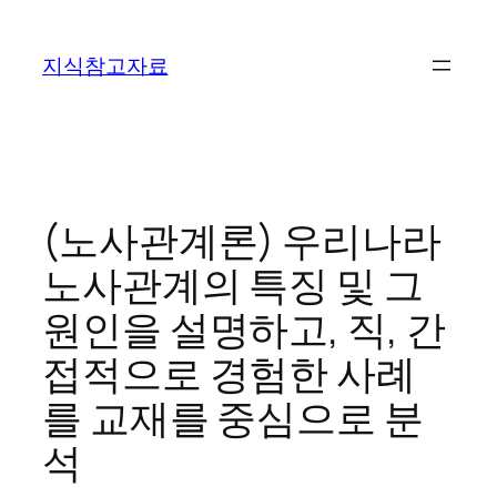
콘
텐
지식참고자료
츠
로
바
로
가
기
(노사관계론) 우리나라
노사관계의 특징 및 그
원인을 설명하고, 직, 간
접적으로 경험한 사례
를 교재를 중심으로 분
석