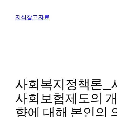
콘
텐
지식참고자료
츠
로
바
로
가
기
사회복지정책론_사
사회보험제도의 개
향에 대해 본인의 