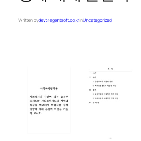
Written by
dev@agentsoft.co.kr
in
Uncategorized