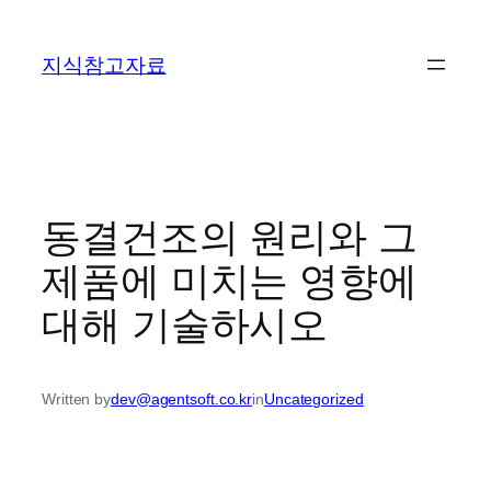
콘
텐
지식참고자료
츠
로
바
로
가
기
동결건조의 원리와 그
제품에 미치는 영향에
대해 기술하시오
Written by
dev@agentsoft.co.kr
in
Uncategorized