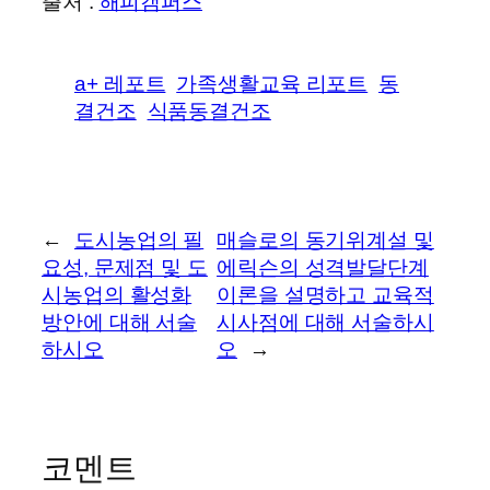
출처 :
해피캠퍼스
a+ 레포트
가족생활교육 리포트
동
결건조
식품동결건조
←
도시농업의 필
매슬로의 동기위계설 및
요성, 문제점 및 도
에릭슨의 성격발달단계
시농업의 활성화
이론을 설명하고 교육적
방안에 대해 서술
시사점에 대해 서술하시
하시오
오
→
코멘트