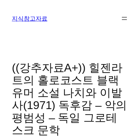
콘
텐
지식참고자료
츠
로
바
로
가
기
((강추자료A+)) 힐젠라
트의 홀로코스트 블랙
유머 소설 나치와 이발
사(1971) 독후감 – 악의
평범성 – 독일 그로테
스크 문학