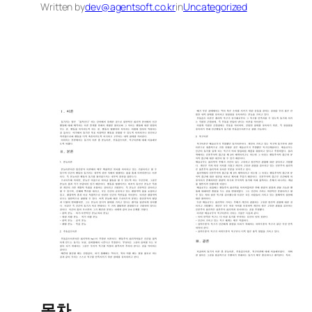
Written by
dev@agentsoft.co.kr
in
Uncategorized
목차