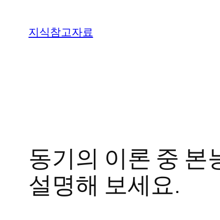
콘
텐
지식참고자료
츠
로
바
로
가
기
동기의 이론 중 본
설명해 보세요.