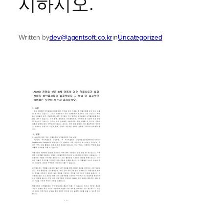
시하시오.
Written by
dev@agentsoft.co.kr
in
Uncategorized