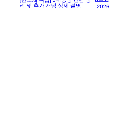
리 및 추가 개념 상세 설명
2026
8월 9,
투약사고 법 윤리 사례보고서
A++++ 자료
2026
8월 9,
당뇨병성케톤산증에 대해
알아보자
2026
Blog
Events
지식참고자료
소개
Shop
FAQs
Patterns