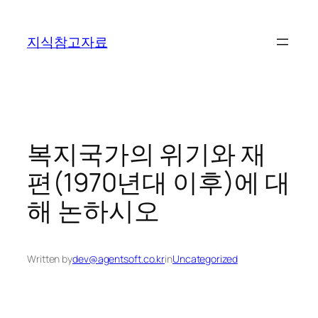
콘
텐
지식참고자료
츠
로
바
로
가
기
복지국가의 위기와 재
편(1970년대 이후)에 대
해 논하시오
Written by
dev@agentsoft.co.kr
in
Uncategorized