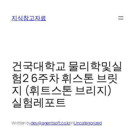
콘
텐
지식참고자료
츠
로
바
로
가
기
건국대학교 물리학및실
험2 6주차 휘스톤 브릿
지 (휘트스톤 브리지)
실험레포트
Written by
dev@agentsoft.co.kr
in
Uncategorized