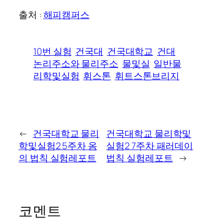
출처 :
해피캠퍼스
10번 실험
건국대
건국대학교
건대
논리주소와 물리주소
물및실
일반물
리학및실험
휘스톤
휘트스톤브리지
←
건국대학교 물리
건국대학교 물리학및
학및실험2 5주차 옴
실험2 7주차 패러데이
의 법칙 실험레포트
법칙 실험레포트
→
코멘트