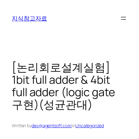
콘
텐
지식참고자료
츠
로
바
로
가
기
[논리회로설계실험]
1bit full adder & 4bit
full adder (logic gate
구현)(성균관대)
Written by
dev@agentsoft.co.kr
in
Uncategorized